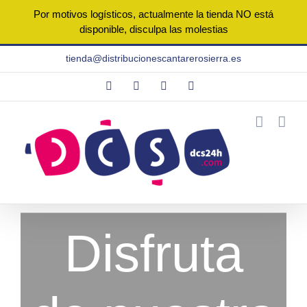
Por motivos logísticos, actualmente la tienda NO está
disponible, disculpa las molestias
Saltar
tienda@distribucionescantarerosierra.es
al
Facebook
Instagram
WhatsApp
Correo
contenido
electrónico
Disfruta