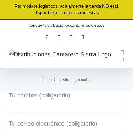
Por motivos logísticos, actualmente la tienda NO está
disponible, disculpa las molestias
Saltar
tienda@distribucionescantarerosierra.es
al
Facebook
Instagram
WhatsApp
Correo
contenido
electrónico
Inicio
Contacta con nosotros
Tu nombre (obligatorio)
Tu correo electrónico (obligatorio)