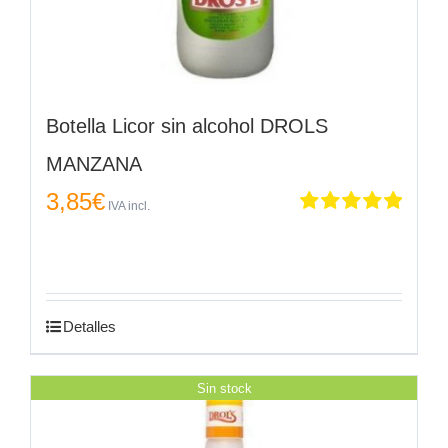
Botella Licor sin alcohol DROLS
MANZANA
3,85
€
IVA incl.
Valorado
en
5.00
de 5
Detalles
Sin stock