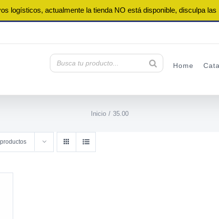
os logísticos, actualmente la tienda NO está disponible, disculpa las
Home
Cat
Inicio
35.00
 productos