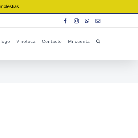
 molestias
Facebook
Instagram
WhatsApp
Correo
electrónico
alogo
Vinoteca
Contacto
Mi cuenta