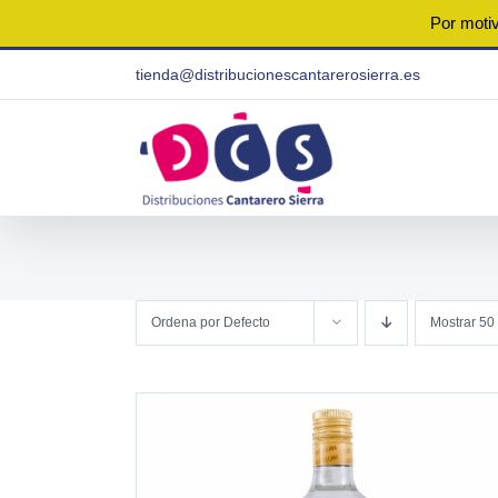
Por motiv
Saltar
tienda@distribucionescantarerosierra.es
al
contenido
Ordena por
Defecto
Mostrar
50