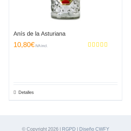
Anís de la Asturiana
10,80
€
IVA incl.
Valorado en
5.00
de 5
Detalles
© Copyright
2026 |
RGPD
|
Diseño CWFY