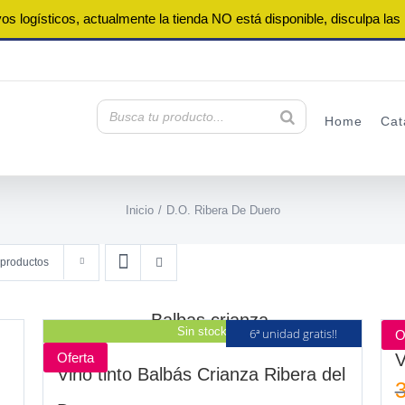
os logísticos, actualmente la tienda NO está disponible, disculpa las
Home
Cat
Inicio
D.O. Ribera De Duero
 productos
Sin stock
6ª unidad gratis!!
O
Oferta
V
Vino tinto Balbás Crianza Ribera del