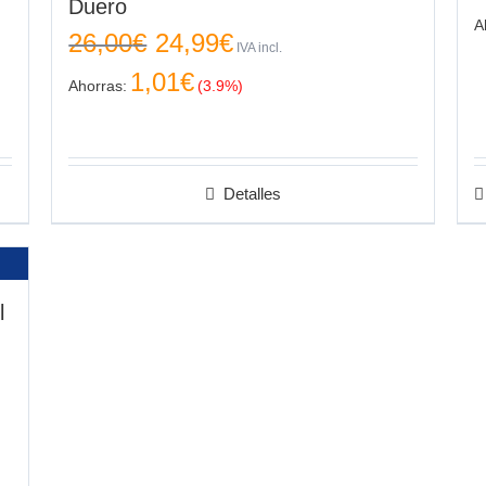
Duero
A
El
El
26,00
€
24,99
€
IVA incl.
precio
precio
original
actual
1,01
€
Ahorras:
(3.9%)
era:
es:
26,00€.
24,99€.
Detalles
l