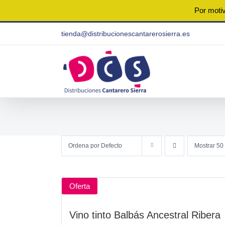
Por motiv
Saltar
tienda@distribucionescantarerosierra.es
al
contenido
Ordena por
Defecto
Mostrar
50
Oferta
Vino tinto Balbás Ancestral Ribera