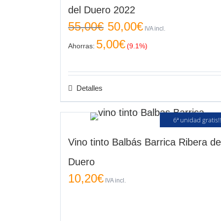
del Duero 2022
El
El
55,00
€
50,00
€
IVA incl.
precio
precio
original
actual
5,00
€
Ahorras:
(9.1%)
era:
es:
55,00€.
50,00€.
Detalles
6ª unidad gratis!!
Vino tinto Balbás Barrica Ribera de
Duero
10,20
€
IVA incl.