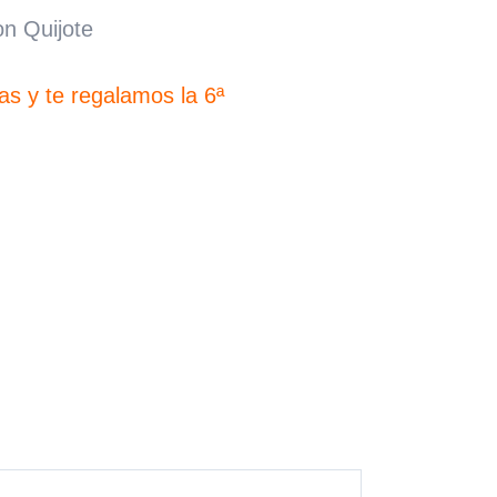
sobre 5
n Quijote
basado en
puntuación
de cliente
s y te regalamos la 6ª