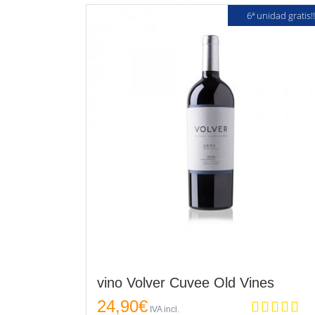
6ª unidad gratis!!
vino Volver Cuvee Old Vines
24,90
€
IVA incl.