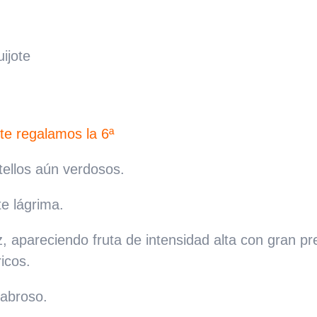
ijote
te regalamos la 6ª
tellos aún verdosos.
te lágrima.
z, apareciendo fruta de intensidad alta con gran p
ricos.
sabroso.