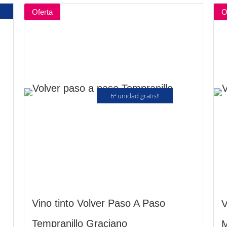
Oferta
O
6ª unidad gratis!!
Vino tinto Volver Paso A Paso
V
Tempranillo Graciano
M