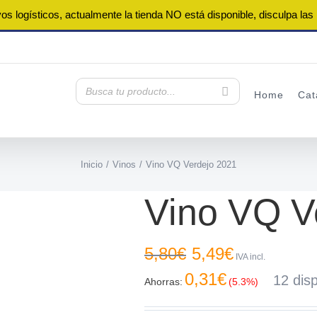
os logísticos, actualmente la tienda NO está disponible, disculpa las
Home
Cat
Inicio
Vinos
Vino VQ Verdejo 2021
Vino VQ V
6ª unidad gratis!!
El
El
5,80
€
5,49
€
IVA incl.
precio
precio
original
actual
0,31
€
12 dis
Ahorras:
(5.3%)
era:
es:
5,80€.
5,49€.