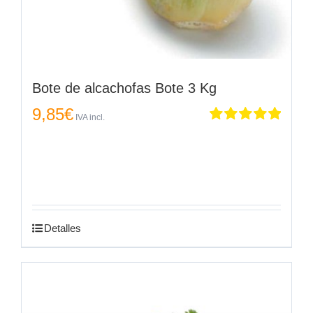
Bote de alcachofas Bote 3 Kg
9,85
€
IVA incl.
Valorado
en
5.00
de 5
Detalles