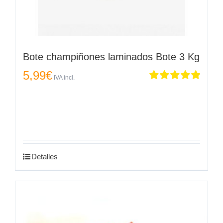
Bote champiñones laminados Bote 3 Kg
5,99
€
IVA incl.
Valorado
en
5.00
de 5
Detalles