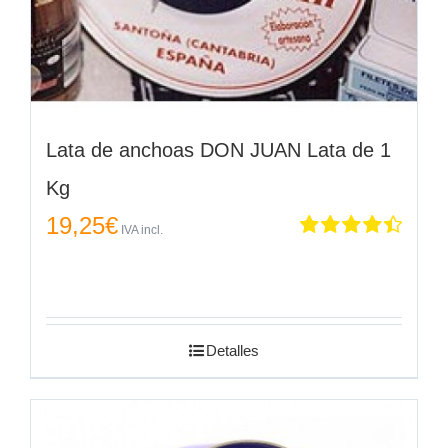
Lata de anchoas DON JUAN Lata de 1
Kg
19,25
€
IVA incl.
Valorado
en
4.50
de 5
Detalles