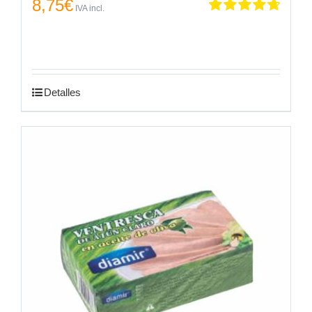
8,75
€
IVA incl.
Valorado
en
4.75
de 5
Detalles