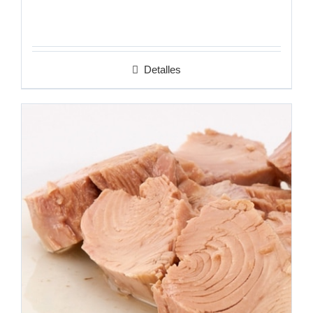
Valorado
en
4.50
de
5
Detalles