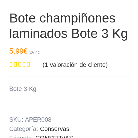
Bote champiñones
laminados Bote 3 Kg
5,99
€
IVA incl.
(
1
valoración de cliente)
Valorado
1
5.00
sobre 5
basado en
Bote 3 Kg
puntuación
de cliente
SKU:
APER008
Categoría:
Conservas