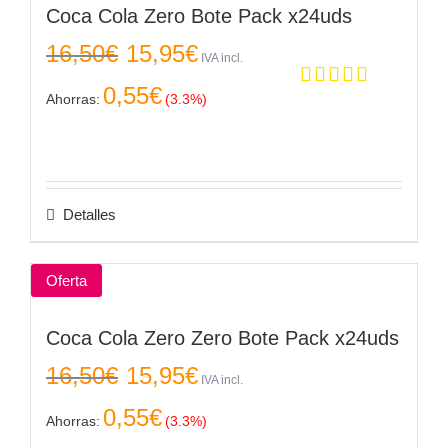
Coca Cola Zero Bote Pack x24uds
El
El
16,50
€
15,95
€
precio
precio
IVA incl.
original
actual
0,55
€
era:
es:
Ahorras:
(3.3%)
Valorado en
16,50€.
15,95€.
5.00
de 5
Detalles
Oferta
Coca Cola Zero Zero Bote Pack x24uds
El
El
16,50
€
15,95
€
precio
precio
IVA incl.
original
actual
0,55
€
era:
es:
Ahorras:
(3.3%)
16,50€.
15,95€.