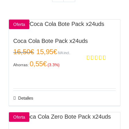
Oferta
Coca Cola Bote Pack x24uds
El
El
16,50
€
15,95
€
precio
precio
IVA incl.
original
actual
0,55
€
era:
es:
Ahorras:
(3.3%)
Valorado en
16,50€.
15,95€.
5.00
de 5
Detalles
Oferta