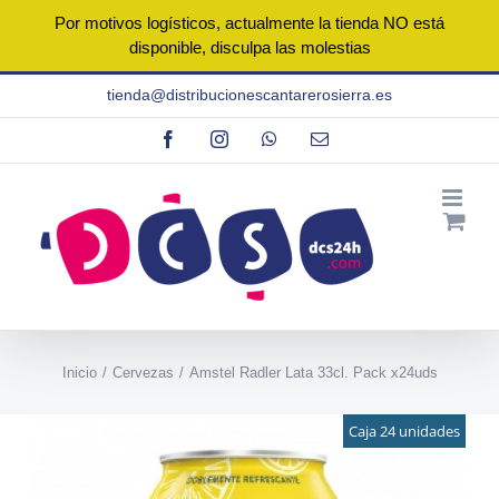
Por motivos logísticos, actualmente la tienda NO está
disponible, disculpa las molestias
Saltar
tienda@distribucionescantarerosierra.es
al
Facebook
Instagram
WhatsApp
Correo
contenido
electrónico
Inicio
Cervezas
Amstel Radler Lata 33cl. Pack x24uds
Caja 24 unidades