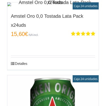
Caja 24 unidades
Amstel Oro 0,0 Tostada Lata Pack
x24uds
15,60
€
IVA incl.
Valorado
en
5.00
de 5
Detalles
Caja 24 unidades