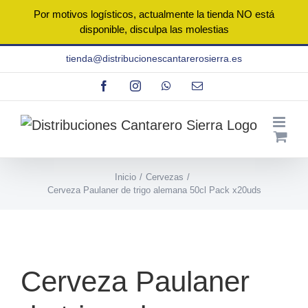
Por motivos logísticos, actualmente la tienda NO está
disponible, disculpa las molestias
Saltar
tienda@distribucionescantarerosierra.es
al
Facebook
Instagram
WhatsApp
Correo
contenido
electrónico
Inicio
Cervezas
Cerveza Paulaner de trigo alemana 50cl Pack x20uds
Caja 20 unidades
Cerveza Paulaner