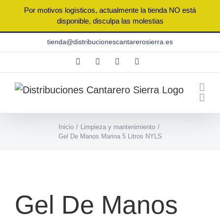
Por motivos logísticos, actualmente la tienda NO está
disponible, disculpa las molestias
Saltar
tienda@distribucionescantarerosierra.es
al
Facebook
Instagram
WhatsApp
Correo
contenido
electrónico
Inicio
Limpieza y mantenimiento
Gel De Manos Marina 5 Litros NYLS
Gel De Manos