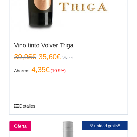
Vino tinto Volver Triga
El
El
39,95
€
35,60
€
precio
precio
IVA incl.
original
actual
4,35
€
era:
es:
Ahorras:
(10.9%)
39,95€.
35,60€.
Detalles
6ª unidad gratis!!
Oferta