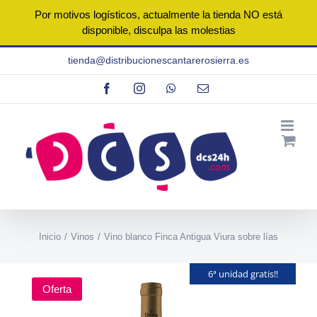
Por motivos logísticos, actualmente la tienda NO está
disponible, disculpa las molestias
Saltar
tienda@distribucionescantarerosierra.es
al
Facebook
Instagram
WhatsApp
Correo
contenido
electrónico
Inicio
Vinos
Vino blanco Finca Antigua Viura sobre lías
6ª unidad gratis!!
Oferta