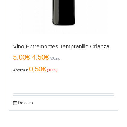
Vino Entremontes Tempranillo Crianza
El
El
5,00
€
4,50
€
precio
precio
IVA incl.
original
actual
0,50
€
era:
es:
Ahorras:
(10%)
5,00€.
4,50€.
Detalles