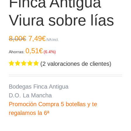
Finca Antigua
Viura sobre lías
El
El
8,00
€
7,49
€
precio
precio
IVA incl.
original
actual
0,51
€
era:
es:
Ahorras:
(6.4%)
8,00€.
7,49€.
(
2
valoraciones de clientes)
Valorado
2
5.00
sobre 5
basado en
Bodegas Finca Antigua
puntuaciones
D.O. La Mancha
de clientes
Promoción Compra 5 botellas y te
regalamos la 6ª