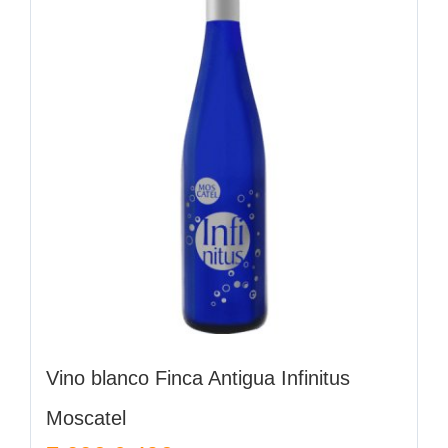
Vino blanco Finca Antigua Infinitus
Moscatel
El
El