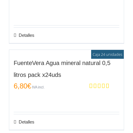
Detalles
Caja 24 unidades
FuenteVera Agua mineral natural 0,5
litros pack x24uds
6,80
€
IVA incl.
Valorado en
5.00
de 5
Detalles