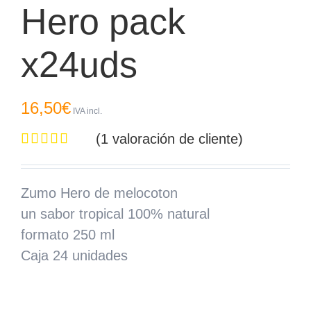
Hero pack
x24uds
16,50
€
IVA incl.
(
1
valoración de cliente)
Valorado
1
5.00
sobre 5
basado en
Zumo Hero de melocoton
puntuación
un sabor tropical 100% natural
de cliente
formato 250 ml
Caja 24 unidades