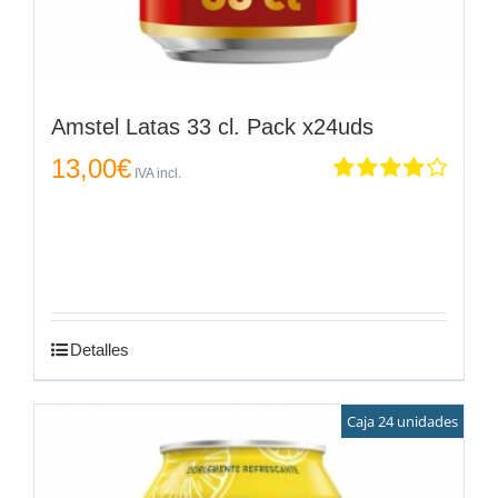
Amstel Latas 33 cl. Pack x24uds
13,00
€
IVA incl.
Valorado
en
4.00
de
5
Detalles
Caja 24 unidades