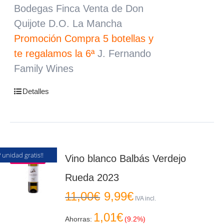
Bodegas Finca Venta de Don
Quijote D.O. La Mancha
Promoción Compra 5 botellas y
te regalamos la 6ª
J. Fernando
Family Wines
Detalles
ª unidad gratis!!
Oferta
Vino blanco Balbás Verdejo
Rueda 2023
El
El
11,00
€
9,99
€
precio
precio
IVA incl.
original
actual
1,01
€
era:
es:
Ahorras:
(9.2%)