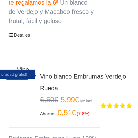
te regalamos la 6ª
Un blanco
de
Verdejo
y
Macabeo
fresco y
frutal, fácil y goloso
Detalles
ª unidad gratis!!
Oferta
Vino blanco Embrumas Verdejo
Rueda
El
El
6,50
€
5,99
€
precio
precio
IVA incl.
original
actual
0,51
€
era:
es:
Ahorras:
(7.8%)
Valorado
6,50€.
5,99€.
en
4.80
de 5