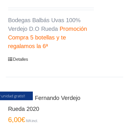
11,00€.
9,99€.
Bodegas Balbás Uvas 100%
Verdejo D.O Rueda
Promoción
Compra 5 botellas y te
regalamos la 6ª
Detalles
ª unidad gratis!!
Vino Jose Fernando Verdejo
Rueda 2020
6,00
€
IVA incl.