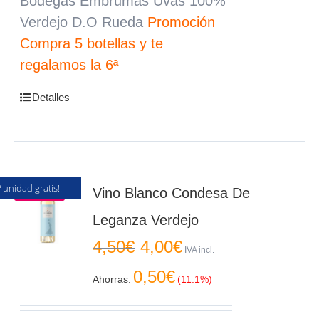
Bodegas Embrumas Uvas 100%
Verdejo D.O Rueda
Promoción
Compra 5 botellas y te
regalamos la 6ª
Detalles
ª unidad gratis!!
Oferta
Vino Blanco Condesa De
Leganza Verdejo
El
El
4,50
€
4,00
€
precio
precio
IVA incl.
original
actual
0,50
€
era:
es:
Ahorras:
(11.1%)
4,50€.
4,00€.