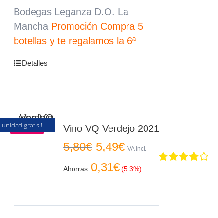
Bodegas Leganza D.O. La
Mancha
Promoción Compra 5
botellas y te regalamos la 6ª
Detalles
ª unidad gratis!!
Oferta
Vino VQ Verdejo 2021
El
El
5,80
€
5,49
€
precio
precio
IVA incl.
original
actual
0,31
€
era:
es:
Ahorras:
(5.3%)
Valorado
5,80€.
5,49€.
en
4.00
de
5