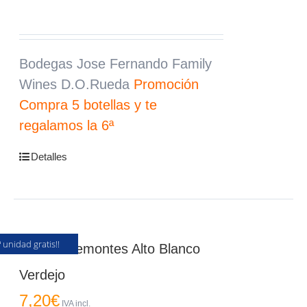
Bodegas Jose Fernando Family
Wines D.O.Rueda
Promoción
Compra 5 botellas y te
regalamos la 6ª
Detalles
ª unidad gratis!!
Vino Entremontes Alto Blanco
Verdejo
7,20
€
IVA incl.