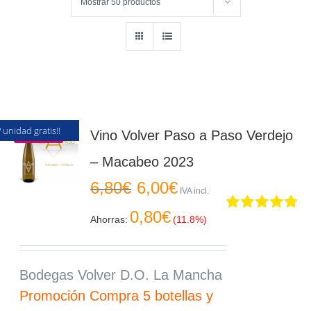
Mostrar
50 productos
ª unidad gratis!!
Oferta
Vino Volver Paso a Paso Verdejo
– Macabeo 2023
El
El
6,80
€
6,00
€
precio
precio
IVA incl.
original
actual
0,80
€
era:
es:
Ahorras:
(11.8%)
Valorado
6,80€.
6,00€.
en
4.83
de 5
Bodegas Volver D.O. La Mancha
Promoción Compra 5 botellas y